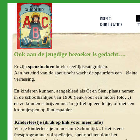
Home
C
Publicaties
T
Ook aan de jeugdige bezoeker is gedacht….
Er zijn
speurtochten
in vier leeftijdscategorieën.
Aan het eind van de speurtocht wacht de speurders een kleine
verrassing.
En kinderen kunnen, aangekleed als Ot en Sien, plaats nemen
in de schoolbankjes van 1900 (leuk voor een mooie foto…)
en ze kunnen schrijven met ‘n griffel op een leitje, of met een
kroontjespen op lijntjespapier.
Kinderfeestje (druk op link voor meer info)
Vier je kinderfeestje in museum Schooltijd…! Het is een
feestprogramma vol spelletjes, speurtochten door het