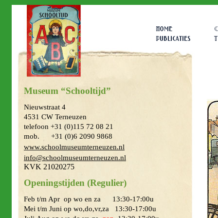
Home
C
Publicaties
T
Museum “Schooltijd”
Nieuwstraat 4
4531 CW Terneuzen
telefoon +31 (0)115 72 08 21
mob. +31 (0)6 2090 9868
www.schoolmuseumterneuzen.nl
info@schoolmuseumterneuzen.nl
KVK 21020275
Openingstijden (Regulier)
Feb t/m Apr op wo en za 13:30-17:00u
Mei t/m Juni op wo,do,vr,za 13:30-17:00u