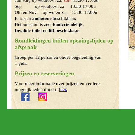
Juli,Aug op wo,do,vr, za,
zon
13:30-17:00u
Sep op wo,do,vr, za 13:30-17:00u
Okt en Nov op wo en za 13:30-17:00u
Er is een
audiotour
beschikbaar.
Het museum is zeer
kindvriendelijk.
Invalide toilet
en
lift beschikbaar
Rondleidingen buiten openingstijden op
afspraak
Groep per 12 personen onder begeleiding van
1
gids.
Prijzen en reserveringen
Voor meer informatie over prijzen en verdere
mogelijkheden drukt u
hier.