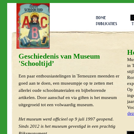
Home
C
Publicaties
T
H
Geschiedenis van Museum
Mus
'Schooltijd’
in 
sti
Een paar enthousiastelingen in Terneuzen meenden er
Ron
goed aan te doen, een museumpje op te zetten met
exp
Op 
allerlei oude schoolmaterialen en bijbehorende
ing
artikelen. Door aanschaf en via giften is het museum
jaa
uitgegroeid tot een volwaardig museum.
Voo
dez
Het museum werd officieel op 9 juli 1997 geopend.
Sinds 2012 is het museum gevestigd in een prachtig
Rijksmonument.