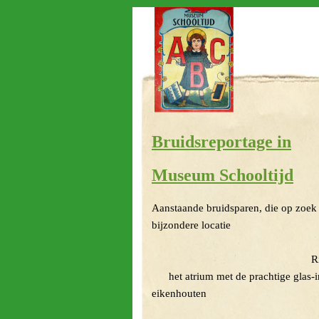
Bruidsreportage in
Museum Schooltijd
Aanstaande bruid
bijzondere lo
Museum ‘Sc
Rijksmonum
het atrium met d
eikenhouten t
de plek b