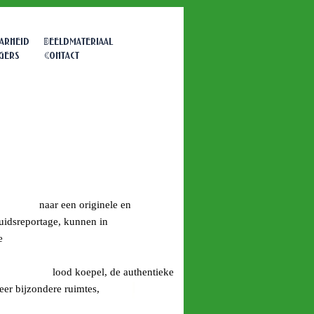
arheid
Beeldmateriaal
igers
Contact
n originele en
tage, kunnen in
ns prachtige
 klaslokaal,
el, de authentieke
ondere ruimtes,
n prachtige