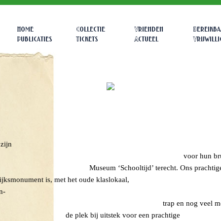
Home
Collectie
Vrienden
Bereikba
Publicaties
Tickets
Actueel
Vrijwill
sparen, die op zoek zijn naar ee
catie voor hun bruidsrepor
hooltijd’ terecht. O
ent is, met het oude
e prachtige glas-in- lood koep
rap en nog veel meer bijz
ij uitstek voor ee